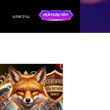
บทความ