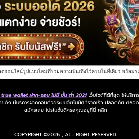
สล็อตออนไลน์รูปแบบใหม่ที่รวมความบันเทิงไว้ครบในที่เดียว พร้อม
true wallet ฝาก-ถอน ไม่มี ขั้น ต่ำ 2021
เว็บไซต์ที่ดีที่สุด ให้บริ
ายดัง มีบริการฝากถอนด้วยระบบอัตโนมัติที่รวดเร็ว ปลอดภัย ตลอ
สมัครเลย โปรโมชั่นดีๆรอคุณอยู่ที่นี่ คลิก
COPYRIGHT ©2026 , ALL RIGHT RESERVED.