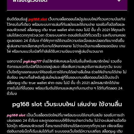
สารบัญเว็บไซต์
ยินดีต้อนรับสู่
pg168 slot
เว็บเกมสล็อตออนไลน์รูปแบบใหม่ที่รวมความบันเทิง
ไว้ครบในที่เดียว พร้อมระบบการเล่นที่ทันสมัยและใช้งานง่าย รองรับทั้งมือถือและ
คอมพิวเตอร์ สล็อตpg เติม true wallet ฝาก-ถอน ไม่มี ขั้น ต่ำ 2021 ให้คุณเข้า
เล่นได้สะดวกทุกช่วงเวลา ด้วยระบบฝาก-ถอนอัตโนมัติที่รวดเร็ว และทีมงานคอย
ดูแลตลอด 24 ชั่วโมง ทำให้ทุกการใช้งานมีความต่อเนื่องและปลอดภัยมากยิ่งขึ้น
ผู้เล่นสามารถเลือกสนุกกับเกมได้หลากหลาย ไม่ว่าจะเป็นเกมสล็อตยอดนิยม เกม
ไพ่ หรือเกมแนวโบนัสที่กำลังได้รับความนิยมจากผู้เล่นจำนวนมาก
นอกจากนี้
pgking777
ยังมีสิทธิพิเศษและโปรโมชั่นสำหรับสมาชิกใหม่ รวมถึง
กิจกรรมแจกโบนัสที่อัปเดตอยู่เสมอ เพื่อเพิ่มความสนุกในการเล่นทุกวัน ระบบ
เว็บไซต์ถูกออกแบบมาให้รองรับการใช้งานได้อย่างลื่นไหล ช่วยให้เข้าเกมได้ง่าย ไม่
ซับซ้อน เหมาะทั้งสำหรับผู้เล่นใหม่และผู้ที่ชื่นชอบเกมสล็อตออนไลน์เป็นประจำ
สล็อตpg เติม true wallet ฝาก-ถอน ไม่มี ขั้น ต่ำ 2021
สมัครสมาชิกได้ง่าย
ภายในไม่กี่ขั้นตอน พร้อมเริ่มต้นใช้งานและสนุกกับเกมต่าง ๆ ได้ทันทีตลอด 24
ชั่วโมง
pg168 slot เว็บระบบใหม่ เล่นง่าย ใช้งานลื่น
pg168 slot
เป็นเว็บสล็อตเปิดใหม่ที่มาพร้อมระบบใช้งานทันสมัย รองรับการเข้า
เล่นตลอด 24 ชั่วโมง และถูกออกแบบให้ใช้งานง่ายกว่าเดิม ไม่ว่าจะเล่นผ่านมือถือ
โน้ตบุ๊ก หรือคอมพิวเตอร์ ก็สามารถเข้าใช้งานได้สะดวกทุกที่ทุกเวลา เพียงเชื่อม
ต่ออินเทอร์เน็ตก็เริ่มเล่นได้ทันที ระบบของเว็บไซต์มีความเสถียร สล็อตpg เติม