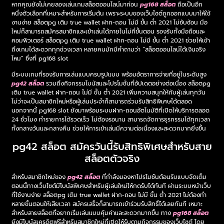
หากคุณยังไม่เคยลองเล่นเกมสล็อตออนไลน์มาก่อน
pg168 สล็อต
ถือเป็นอีก
หนึ่งตัวเลือกที่เหมาะสำหรับการเริ่มต้น เพราะระบบของเว็บไซต์ถูกออกแบบมาให้ใช้
งานง่าย
สล็อตpg เติม true wallet ฝาก-ถอน ไม่มี ขั้น ต่ำ 2021
ไม่ซับซ้อน มือ
ใหม่ก็สามารถสมัครสมาชิกและเข้าเล่นได้ภายในไม่กี่ขั้นตอน รองรับทั้งมือถือและ
คอมพิวเตอร์
สล็อตpg เติม true wallet ฝาก-ถอน ไม่มี ขั้น ต่ำ 2021
ช่วยให้เข้า
ถึงเกมได้สะดวกทุกช่วงเวลา หลายคนมักมีคำถามว่า “สล็อตออนไลน์ได้เงินจริง
ไหม” ซึ่งที่ pg168 slot
มีระบบเกมที่รองรับการเล่นแบบครบรูปแบบ พร้อมอัตราการจ่ายที่อยู่ในระดับสูง
pg42 สล็อต
รวมถึงกิจกรรมโบนัสและโปรโมชั่นที่อัปเดตอย่างต่อเนื่อง
สล็อตpg
เติม true wallet ฝาก-ถอน ไม่มี ขั้น ต่ำ 2021
เพิ่มความสนุกให้กับผู้เล่นทุกวัน
ไม่ว่าจะเป็นสมาชิกใหม่หรือผู้เล่นประจำก็สามารถร่วมรับสิทธิพิเศษได้ตลอด
นอกจากนี้ pg168 slot ยังมาพร้อมระบบฝาก-ถอนอัตโนมัติที่เปิดให้บริการตลอด
24 ชั่วโมง ทำรายการได้รวดเร็ว ไม่ต้องรอนาน สามารถจัดการธุรกรรมได้ทุกเวลา
ทั้งกลางวันและกลางคืน ช่วยให้การเข้าเล่นมีความต่อเนื่องและสะดวกมากยิ่งขึ้น
pg42 สล็อต สมัครวันนี้รับสิทธิพิเศษสำหรับสาย
สล็อตตัวจริง
สำหรับสมาชิกใหม่ของ
pg42 สล็อต
ที่กำลังมองหาโปรโมชันต้อนรับแบบจัดเต็ม
ตอนนี้ทางเว็บไซต์มีโบนัสพิเศษสำหรับผู้เล่นใหม่ให้กดรับได้ทันที ผ่านระบบหน้าเว็บ
ที่ใช้งานง่าย
สล็อตpg เติม true wallet ฝาก-ถอน ไม่มี ขั้น ต่ำ 2021
ไม่ต้องทำ
หลายขั้นตอนให้เสียเวลา สมัครเสร็จก็สามารถเข้าร่วมรับสิทธิ์ได้เลยทันที เหมาะ
สำหรับสายสล็อตที่อยากเริ่มเล่นแบบคุ้มค่าและสะดวกมากขึ้น ทาง
pg168 สล็อต
ยังมีโบนัสเครดิตฟรีสำหรับสมาชิกใหม่ที่เปิดให้รับตามกิจกรรมของเว็บไซต์ โดย