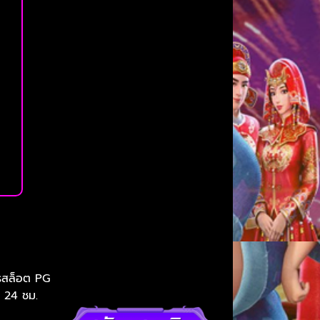
การสล็อต PG
ด 24 ชม.