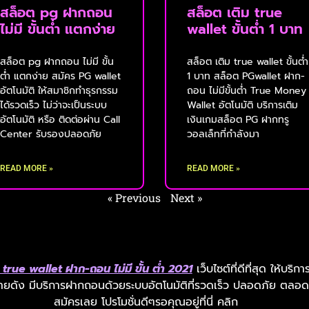
สล็อต pg ฝากถอน
สล็อต เติม true
ไม่มี ขั้นต่ำ แตกง่าย
wallet ขั้นต่ำ 1 บาท
สล็อต pg ฝากถอน ไม่มี ขั้น
สล็อต เติม true wallet ขั้นต่ำ
ต่ำ แตกง่าย สมัคร PG wallet
1 บาท สล็อต PGwallet ฝาก-
อัตโนมัติ ให้สมาชิกทำธุรกรรม
ถอน ไม่มีขั้นต่ำ True Money
ได้รวดเร็ว ไม่ว่าจะเป็นระบบ
Wallet อัตโนมัติ บริการเติม
อัตโนมัติ หรือ ติดต่อผ่าน Call
เงินเกมสล็อต PG ฝากทรู
Center รับรองปลอดภัย
วอลเล็ทที่กำลังมา
READ MORE »
READ MORE »
« Previous
Next »
true wallet ฝาก-ถอน ไม่มี ขั้น ต่ำ 2021
เว็บไซต์ที่ดีที่สุด ให้บริ
ายดัง มีบริการฝากถอนด้วยระบบอัตโนมัติที่รวดเร็ว ปลอดภัย ตลอ
สมัครเลย โปรโมชั่นดีๆรอคุณอยู่ที่นี่ คลิก